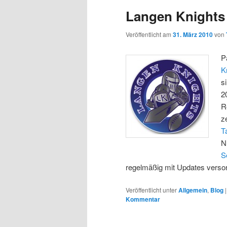
Langen Knights S
Veröffentlicht am
31. März 2010
von
P
K
s
2
R
z
T
N
S
regelmäßig mit Updates versor
Veröffentlicht unter
Allgemein
,
Blog
Kommentar