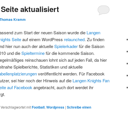
eite aktualisiert
Thomas Kramm
assend zum Start der neuen Saison wurde die
Langen
nights Seite
auf einem WordPress
relaunched
. Zu finden
ind hier nun auch der aktuelle
Spielerkader
für die Saison
010 und die
Spieltermine
für die kommende Saison.
egelmäßiges reinschauen lohnt sich auf jeden Fall, da hier
eitnahe Spielberichte, Statistiken und aktuelle
abellenplatzierungen
veröffentlicht werden. Für Facebook
utzer, sei hier noch der Hinweis auf die
Langen Knights Fan
eite auf Facebook
angebracht, auch dort werdet ihr
gt.
|
Verschlagwortet mit
Football
,
Wordpress
|
Schreibe einen