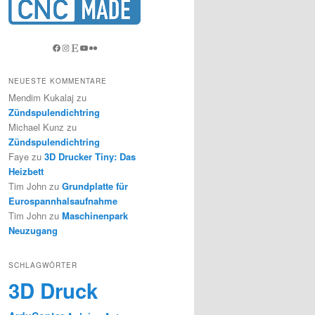
Facebook
Instagram
Etsy
YouTube
Flickr
NEUESTE KOMMENTARE
Mendim Kukalaj
zu
Zündspulendichtring
Michael Kunz
zu
Zündspulendichtring
Faye
zu
3D Drucker Tiny: Das
Heizbett
Tim John
zu
Grundplatte für
Eurospannhalsaufnahme
Tim John
zu
Maschinenpark
Neuzugang
SCHLAGWÖRTER
3D Druck