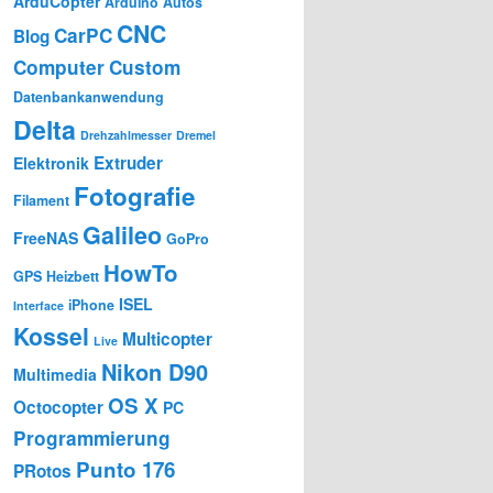
ArduCopter
Arduino
Autos
CNC
CarPC
Blog
Computer
Custom
Datenbankanwendung
Delta
Drehzahlmesser
Dremel
Extruder
Elektronik
Fotografie
Filament
Galileo
FreeNAS
GoPro
HowTo
GPS
Heizbett
ISEL
iPhone
Interface
Kossel
Multicopter
Live
Nikon D90
Multimedia
OS X
Octocopter
PC
Programmierung
Punto 176
PRotos