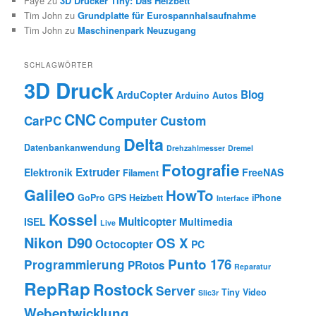
Faye
zu
3D Drucker Tiny: Das Heizbett
Tim John
zu
Grundplatte für Eurospannhalsaufnahme
Tim John
zu
Maschinenpark Neuzugang
SCHLAGWÖRTER
3D Druck
Blog
ArduCopter
Arduino
Autos
CNC
CarPC
Computer
Custom
Delta
Datenbankanwendung
Drehzahlmesser
Dremel
Fotografie
Extruder
Elektronik
FreeNAS
Filament
Galileo
HowTo
GoPro
GPS
Heizbett
iPhone
Interface
Kossel
Multicopter
ISEL
Multimedia
Live
Nikon D90
OS X
Octocopter
PC
Punto 176
Programmierung
PRotos
Reparatur
RepRap
Rostock
Server
Tiny
Video
Slic3r
Webentwicklung