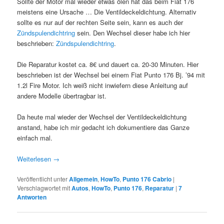
Sollte der Motor mal wieder etwas ölen hat das beim Fiat 176
meistens eine Ursache … Die Ventildeckeldichtung. Alternativ
sollte es nur auf der rechten Seite sein, kann es auch der
Zündspulendichtring
sein. Den Wechsel dieser habe ich hier
beschrieben:
Zündspulendichtring
.
Die Reparatur kostet ca. 8€ und dauert ca. 20-30 Minuten. Hier
beschrieben ist der Wechsel bei einem Fiat Punto 176 Bj. ’94 mit
1.2l Fire Motor. Ich weiß nicht inwiefern diese Anleitung auf
andere Modelle übertragbar ist.
Da heute mal wieder der Wechsel der Ventildeckeldichtung
anstand, habe ich mir gedacht ich dokumentiere das Ganze
einfach mal.
Weiterlesen
→
Veröffentlicht unter
Allgemein
,
HowTo
,
Punto 176 Cabrio
|
Verschlagwortet mit
Autos
,
HowTo
,
Punto 176
,
Reparatur
|
7
Antworten