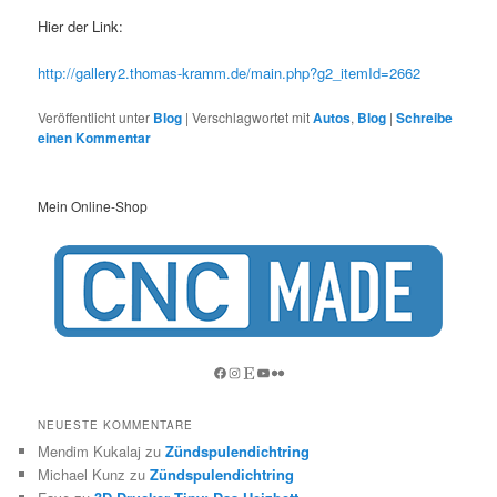
Hier der Link:
http://gallery2.thomas-kramm.de/main.php?g2_itemId=2662
Veröffentlicht unter
Blog
|
Verschlagwortet mit
Autos
,
Blog
|
Schreibe
einen Kommentar
Mein Online-Shop
Facebook
Instagram
Etsy
YouTube
Flickr
NEUESTE KOMMENTARE
Mendim Kukalaj
zu
Zündspulendichtring
Michael Kunz
zu
Zündspulendichtring