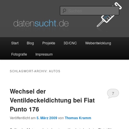
Zum
Zum
primären
sekundären
Such
Inhalt
Inhalt
springen
springen
datensucht.de
Hauptmenü
Start
Blog
Projekte
3D/CNC
Webentwicklung
Fotografie
Impressum
SCHLAGWORT-ARCHIV:
AUTOS
Wechsel der
7
Ventildeckeldichtung bei Fiat
Punto 176
Veröffentlicht am
5. März 2009
von
Thomas Kramm