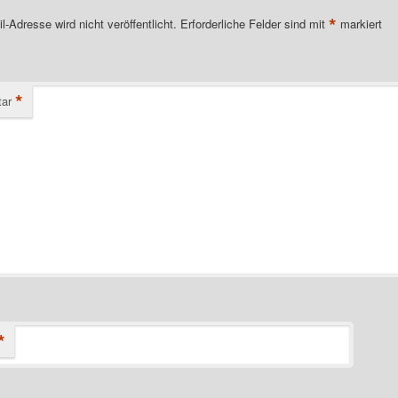
*
l-Adresse wird nicht veröffentlicht.
Erforderliche Felder sind mit
markiert
*
ar
*