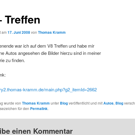
 Treffen
ht am
17. Juni 2008
von
Thomas Kramm
ende war ich auf dem V8 Treffen und habe mir
ne Autos angesehen die Bilder hierzu sind in meiner
rie zu finden.
ink:
llery2.thomas-kramm.de/main.php?g2_itemId=2662
rag wurde von
Thomas Kramm
unter
Blog
veröffentlicht und mit
Autos
,
Blog
versch
esezeichen für den
Permalink
.
ibe einen Kommentar