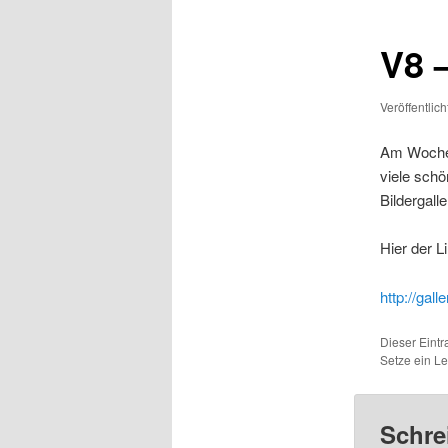
V8 –
Veröffentlic
Am Wochen
viele schö
Bildergalle
Hier der L
http://ga
Dieser Eint
Setze ein L
Schre