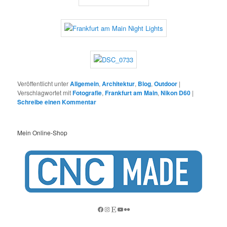
Veröffentlicht unter
Allgemein
,
Architektur
,
Blog
,
Outdoor
|
Verschlagwortet mit
Fotografie
,
Frankfurt am Main
,
Nikon D60
|
Schreibe einen Kommentar
Mein Online-Shop
Facebook
Instagram
Etsy
YouTube
Flickr