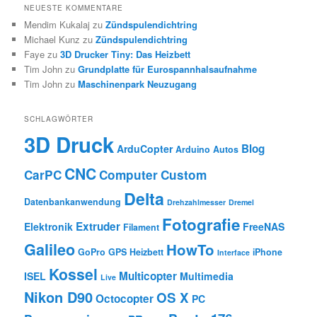
NEUESTE KOMMENTARE
Mendim Kukalaj
zu
Zündspulendichtring
Michael Kunz
zu
Zündspulendichtring
Faye
zu
3D Drucker Tiny: Das Heizbett
Tim John
zu
Grundplatte für Eurospannhalsaufnahme
Tim John
zu
Maschinenpark Neuzugang
SCHLAGWÖRTER
3D Druck
Blog
ArduCopter
Arduino
Autos
CNC
CarPC
Computer
Custom
Delta
Datenbankanwendung
Drehzahlmesser
Dremel
Fotografie
Extruder
Elektronik
FreeNAS
Filament
Galileo
HowTo
GoPro
GPS
Heizbett
iPhone
Interface
Kossel
Multicopter
ISEL
Multimedia
Live
Nikon D90
OS X
Octocopter
PC