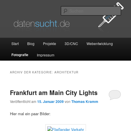
Zum
Zum
primären
sekundären
Such
Inhalt
Inhalt
springen
springen
datensucht.de
Hauptmenü
Start
Blog
Projekte
3D/CNC
Webentwicklung
Fotografie
Impressum
ARCHIV DER KATEGORIE:
ARCHITEKTUR
Frankfurt am Main City Lights
Veröffentlicht am
15. Januar 2009
von
Thomas Kramm
Hier mal ein paar Bilder: