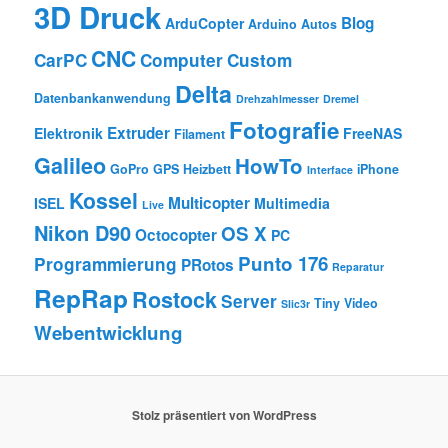
3D Druck
Blog
ArduCopter
Arduino
Autos
CNC
CarPC
Computer
Custom
Delta
Datenbankanwendung
Drehzahlmesser
Dremel
Fotografie
Extruder
Elektronik
FreeNAS
Filament
Galileo
HowTo
GoPro
GPS
Heizbett
iPhone
Interface
Kossel
Multicopter
ISEL
Multimedia
Live
Nikon D90
OS X
Octocopter
PC
Punto 176
Programmierung
PRotos
Reparatur
RepRap
Rostock
Server
Tiny
Video
Slic3r
Webentwicklung
Stolz präsentiert von WordPress