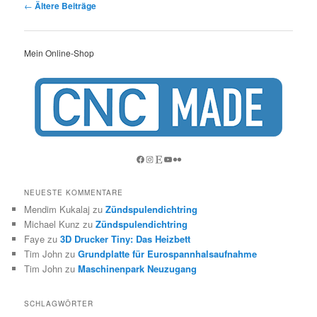
Beitragsnavigation
←
Ältere Beiträge
Mein Online-Shop
Facebook
Instagram
Etsy
YouTube
Flickr
NEUESTE KOMMENTARE
Mendim Kukalaj
zu
Zündspulendichtring
Michael Kunz
zu
Zündspulendichtring
Faye
zu
3D Drucker Tiny: Das Heizbett
Tim John
zu
Grundplatte für Eurospannhalsaufnahme
Tim John
zu
Maschinenpark Neuzugang
SCHLAGWÖRTER