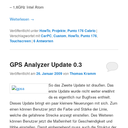
– 1,6GHz Intel Atom
Weiterlesen
→
Veröffentlicht unter
HowTo
,
Projekte
,
Punto 176 Cabrio
|
Verschlagwortet mit
CarPC
,
Custom
,
HowTo
,
Punto 176
,
Touchscreen
|
6
Antworten
GPS Analyzer Update 0.3
Veröffentlicht am
26. Januar 2009
von
Thomas Kramm
So das Zweite Update ist draußen. Das
erste Update wurde nicht weiter erwähnt
da es eigentlich nur Bugfixes enthielt.
Dieses Update bringt ein paar kleinere Neuerungen mit sich. Zum
einen können Benutzer jetzt die Farbe und Stärke der Linie,
welche die gefahrene Strecke anzeigt einstellen. Des Weiteren
können Benutzer jetzt die Maßeinheit für Geschwindigkeit und
Höhe einstellen. Damit einhergehend muss auch die Struktur der