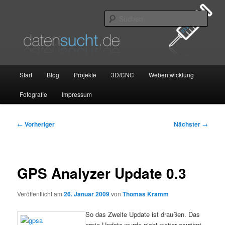
Zum
primären
Such
Inhalt
springen
datensucht.de
Hauptmenü
Start
Blog
Projekte
3D/CNC
Webentwicklung
Fotografie
Impressum
Beitragsnavigation
←
Vorheriger
Nächster
→
GPS Analyzer Update 0.3
Veröffentlicht am
26. Januar 2009
von
Thomas Kramm
So das Zweite Update ist draußen. Das
erste Update wurde nicht weiter erwähnt