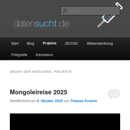
Zum
Zum
primären
sekundären
Such
Inhalt
Inhalt
springen
springen
datensucht.de
Hauptmenü
Projekte
Start
Blog
3D/CNC
Webentwicklung
Fotografie
Impressum
ARCHIV DER KATEGORIE:
PROJEKTE
Mongoleireise 2025
Veröffentlicht am
9. Oktober 2025
von
Thomas Kramm