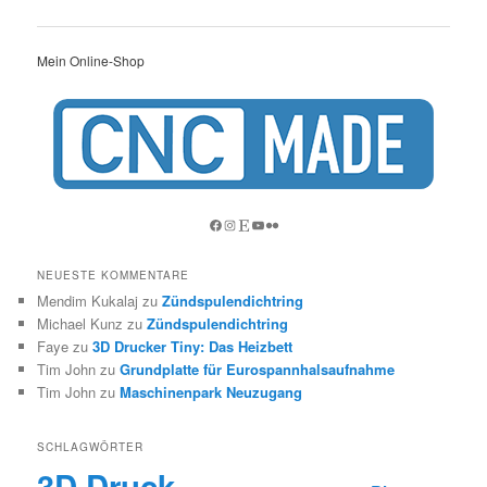
Mein Online-Shop
Facebook
Instagram
Etsy
YouTube
Flickr
NEUESTE KOMMENTARE
Mendim Kukalaj
zu
Zündspulendichtring
Michael Kunz
zu
Zündspulendichtring
Faye
zu
3D Drucker Tiny: Das Heizbett
Tim John
zu
Grundplatte für Eurospannhalsaufnahme
Tim John
zu
Maschinenpark Neuzugang
SCHLAGWÖRTER
3D Druck