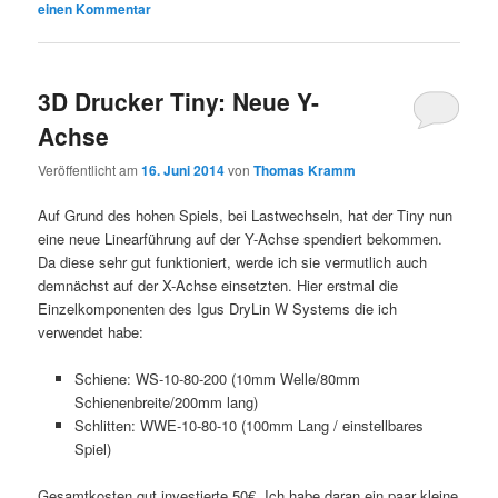
einen Kommentar
3D Drucker Tiny: Neue Y-
Achse
Veröffentlicht am
16. Juni 2014
von
Thomas Kramm
Auf Grund des hohen Spiels, bei Lastwechseln, hat der Tiny nun
eine neue Linearführung auf der Y-Achse spendiert bekommen.
Da diese sehr gut funktioniert, werde ich sie vermutlich auch
demnächst auf der X-Achse einsetzten. Hier erstmal die
Einzelkomponenten des Igus DryLin W Systems die ich
verwendet habe:
Schiene: WS-10-80-200 (10mm Welle/80mm
Schienenbreite/200mm lang)
Schlitten: WWE-10-80-10 (100mm Lang / einstellbares
Spiel)
Gesamtkosten gut investierte 50€. Ich habe daran ein paar kleine