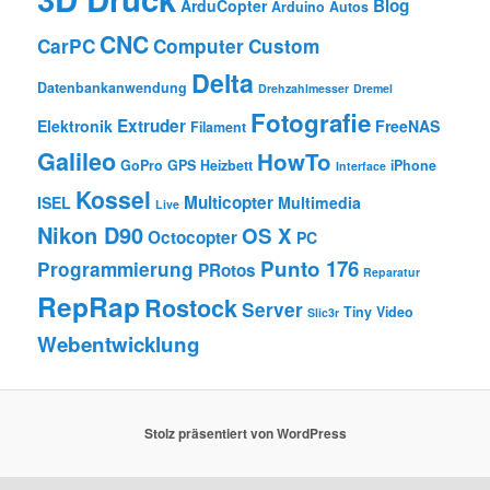
Blog
ArduCopter
Arduino
Autos
CNC
CarPC
Computer
Custom
Delta
Datenbankanwendung
Drehzahlmesser
Dremel
Fotografie
Extruder
Elektronik
FreeNAS
Filament
Galileo
HowTo
GoPro
GPS
Heizbett
iPhone
Interface
Kossel
Multicopter
ISEL
Multimedia
Live
Nikon D90
OS X
Octocopter
PC
Punto 176
Programmierung
PRotos
Reparatur
RepRap
Rostock
Server
Tiny
Video
Slic3r
Webentwicklung
Stolz präsentiert von WordPress