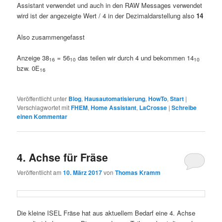
Assistant verwendet und auch in den RAW Messages verwendet
wird ist der angezeigte Wert / 4 in der Dezimaldarstellung also
14
Also zusammengefasst
Anzeige 38
= 56
das teilen wir durch 4 und bekommen 14
16
10
10
bzw. 0E
16
Veröffentlicht unter
Blog
,
Hausautomatisierung
,
HowTo
,
Start
|
Verschlagwortet mit
FHEM
,
Home Assistant
,
LaCrosse
|
Schreibe
einen Kommentar
4. Achse für Fräse
Veröffentlicht am
10. März 2017
von
Thomas Kramm
Die kleine ISEL Fräse hat aus aktuellem Bedarf eine 4. Achse