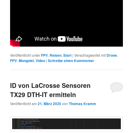
Veröffentlicht unter
FPV
,
Reisen
,
Start
|
Verschlagwortet mit
Drone
,
FPV
,
Mongolei
,
Video
|
Schreibe einen Kommentar
ID von LaCrosse Sensoren
TX29 DTH-IT ermitteln
Veröffentlicht am
21. März 2025
von
Thomas Kramm