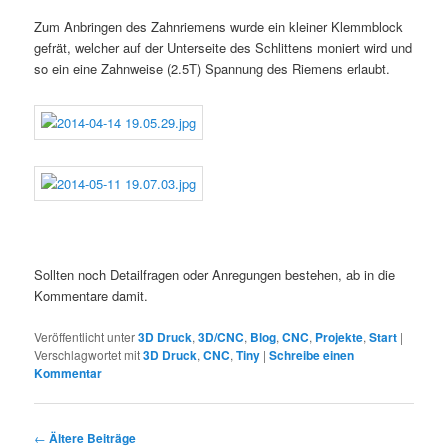
Zum Anbringen des Zahnriemens wurde ein kleiner Klemmblock
gefrät, welcher auf der Unterseite des Schlittens moniert wird und
so ein eine Zahnweise (2.5T) Spannung des Riemens erlaubt.
Sollten noch Detailfragen oder Anregungen bestehen, ab in die
Kommentare damit.
Veröffentlicht unter
3D Druck
,
3D/CNC
,
Blog
,
CNC
,
Projekte
,
Start
|
Verschlagwortet mit
3D Druck
,
CNC
,
Tiny
|
Schreibe einen
Kommentar
Beitragsnavigation
←
Ältere Beiträge