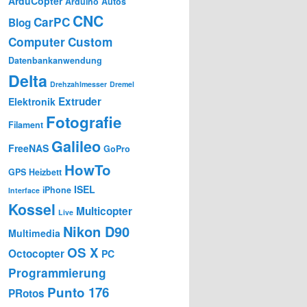
ArduCopter
Arduino
Autos
CNC
CarPC
Blog
Computer
Custom
Datenbankanwendung
Delta
Drehzahlmesser
Dremel
Extruder
Elektronik
Fotografie
Filament
Galileo
FreeNAS
GoPro
HowTo
GPS
Heizbett
ISEL
iPhone
Interface
Kossel
Multicopter
Live
Nikon D90
Multimedia
OS X
Octocopter
PC
Programmierung
Punto 176
PRotos