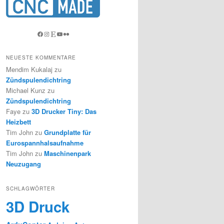
Facebook
Instagram
Etsy
YouTube
Flickr
NEUESTE KOMMENTARE
Mendim Kukalaj
zu
Zündspulendichtring
Michael Kunz
zu
Zündspulendichtring
Faye
zu
3D Drucker Tiny: Das
Heizbett
Tim John
zu
Grundplatte für
Eurospannhalsaufnahme
Tim John
zu
Maschinenpark
Neuzugang
SCHLAGWÖRTER
3D Druck