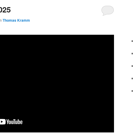
025
on
Thomas Kramm