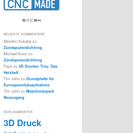
Facebook
Instagram
Etsy
YouTube
Flickr
NEUESTE KOMMENTARE
Mendim Kukalaj
zu
Zündspulendichtring
Michael Kunz
zu
Zündspulendichtring
Faye
zu
3D Drucker Tiny: Das
Heizbett
Tim John
zu
Grundplatte für
Eurospannhalsaufnahme
Tim John
zu
Maschinenpark
Neuzugang
SCHLAGWÖRTER
3D Druck