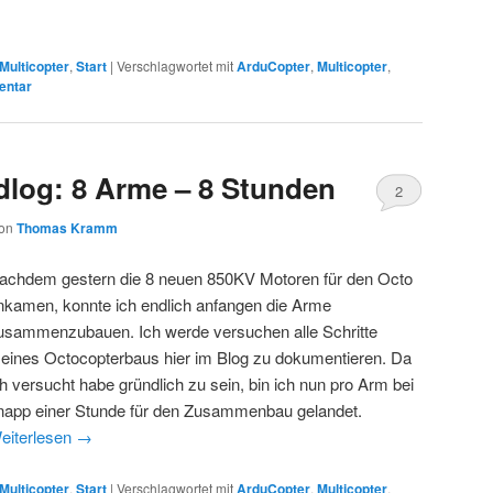
Multicopter
,
Start
|
Verschlagwortet mit
ArduCopter
,
Multicopter
,
entar
dlog: 8 Arme – 8 Stunden
2
on
Thomas Kramm
achdem gestern die 8 neuen 850KV Motoren für den Octo
nkamen, konnte ich endlich anfangen die Arme
usammenzubauen. Ich werde versuchen alle Schritte
eines Octocopterbaus hier im Blog zu dokumentieren. Da
ch versucht habe gründlich zu sein, bin ich nun pro Arm bei
napp einer Stunde für den Zusammenbau gelandet.
eiterlesen
→
Multicopter
,
Start
|
Verschlagwortet mit
ArduCopter
,
Multicopter
,