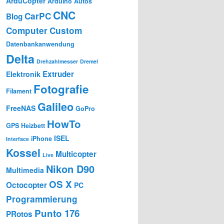
ArduCopter
Arduino
Autos
CNC
CarPC
Blog
Computer
Custom
Datenbankanwendung
Delta
Drehzahlmesser
Dremel
Extruder
Elektronik
Fotografie
Filament
Galileo
FreeNAS
GoPro
HowTo
GPS
Heizbett
ISEL
iPhone
Interface
Kossel
Multicopter
Live
Nikon D90
Multimedia
OS X
Octocopter
PC
Programmierung
Punto 176
PRotos