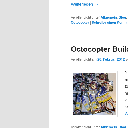
Weiterlesen
→
Veröffentlicht unter
Allgemein
,
Blog
,
Octocopter
|
Schreibe einen Komm
Octocopter Buil
Veröffentlicht am
28. Februar 2012
v
N
a
z
m
i
k
W
Veröffentlicht unter
Allgemein
,
Blog
,