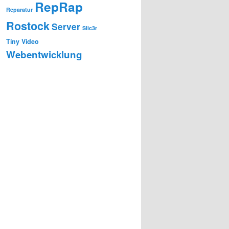
RepRap
Reparatur
Rostock
Server
Slic3r
Tiny
Video
Webentwicklung