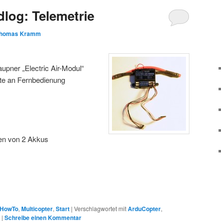
dlog: Telemetrie
homas Kramm
aupner „Electric Air-Modul“
rte an Fernbedienung
len von 2 Akkus
HowTo
,
Multicopter
,
Start
|
Verschlagwortet mit
ArduCopter
,
|
Schreibe einen Kommentar