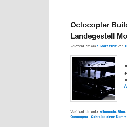
Octocopter Buil
Landegestell M
Veröffentlicht am
1. März 2012
von
T
U
m
g
m
W
Veröffentlicht unter
Allgemein
,
Blog
,
Octocopter
|
Schreibe einen Komm