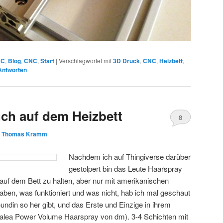
NC
,
Blog
,
CNC
,
Start
|
Verschlagwortet mit
3D Druck
,
CNC
,
Heizbett
,
ntworten
uch auf dem Heizbett
8
n
Thomas Kramm
Nachdem ich auf Thingiverse darüber
gestolpert bin das Leute Haarspray
auf dem Bett zu halten, aber nur mit amerikanischen
ben, was funktioniert und was nicht, hab ich mal geschaut
ndin so her gibt, und das Erste und Einzige in ihrem
 (Balea Power Volume Haarspray von dm). 3-4 Schichten mit