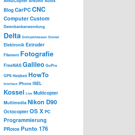
ArduCopter
Arduino
Autos
CNC
CarPC
Blog
Computer
Custom
Datenbankanwendung
Delta
Drehzahlmesser
Dremel
Extruder
Elektronik
Fotografie
Filament
Galileo
FreeNAS
GoPro
HowTo
GPS
Heizbett
ISEL
iPhone
Interface
Kossel
Multicopter
Live
Nikon D90
Multimedia
OS X
Octocopter
PC
Programmierung
Punto 176
PRotos