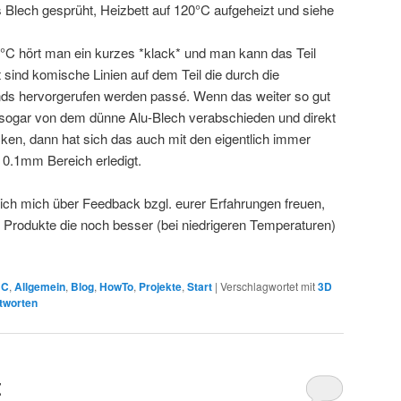
Blech gesprüht, Heizbett auf 120°C aufgeheizt und siehe
0°C hört man ein kurzes *klack* und man kann das Teil
ind komische Linien auf dem Teil die durch die
s hervorgerufen werden passé. Wenn das weiter so gut
ht sogar von dem dünne Alu-Blech verabschieden und direkt
ken, dann hat sich das auch mit den eigentlich immer
0.1mm Bereich erledigt.
 ich mich über Feedback bzgl. eurer Erfahrungen freuen,
nd Produkte die noch besser (bei niedrigeren Temperaturen)
NC
,
Allgemein
,
Blog
,
HowTo
,
Projekte
,
Start
|
Verschlagwortet mit
3D
tworten
t