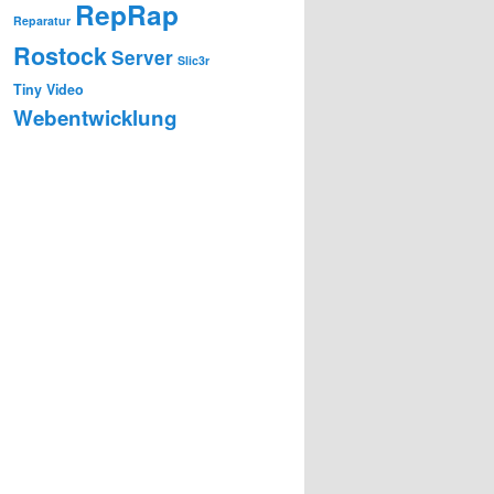
RepRap
Reparatur
Rostock
Server
Slic3r
Tiny
Video
Webentwicklung