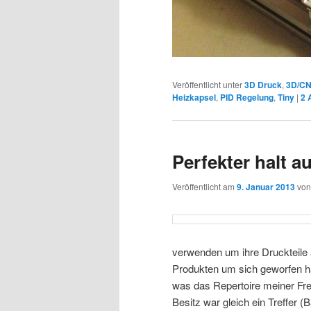
Veröffentlicht unter
3D Druck
,
3D/C
Heizkapsel
,
PID Regelung
,
Tiny
|
2
A
Perfekter halt a
Veröffentlicht am
9. Januar 2013
vo
verwenden um ihre Druckteile 
Produkten um sich geworfen ha
was das Repertoire meiner Freu
Besitz war gleich ein Treffer