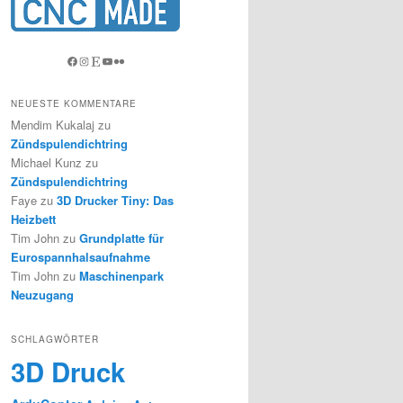
Facebook
Instagram
Etsy
YouTube
Flickr
NEUESTE KOMMENTARE
Mendim Kukalaj
zu
Zündspulendichtring
Michael Kunz
zu
Zündspulendichtring
Faye
zu
3D Drucker Tiny: Das
Heizbett
Tim John
zu
Grundplatte für
Eurospannhalsaufnahme
Tim John
zu
Maschinenpark
Neuzugang
SCHLAGWÖRTER
3D Druck