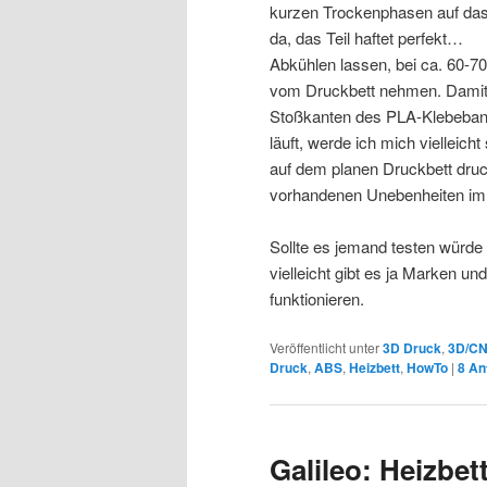
kurzen Trockenphasen auf das 
da, das Teil haftet perfekt…
Abkühlen lassen, bei ca. 60-7
vom Druckbett nehmen. Damit s
Stoßkanten des PLA-Klebeband
läuft, werde ich mich vielleic
auf dem planen Druckbett druc
vorhandenen Unebenheiten im 
Sollte es jemand testen würde
vielleicht gibt es ja Marken u
funktionieren.
Veröffentlicht unter
3D Druck
,
3D/C
Druck
,
ABS
,
Heizbett
,
HowTo
|
8
An
Galileo: Heizbet