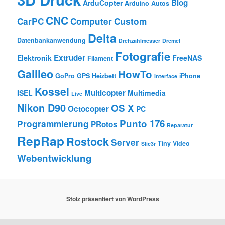
Blog
ArduCopter
Arduino
Autos
CNC
CarPC
Computer
Custom
Delta
Datenbankanwendung
Drehzahlmesser
Dremel
Fotografie
Extruder
Elektronik
FreeNAS
Filament
Galileo
HowTo
GoPro
GPS
Heizbett
iPhone
Interface
Kossel
Multicopter
ISEL
Multimedia
Live
Nikon D90
OS X
Octocopter
PC
Punto 176
Programmierung
PRotos
Reparatur
RepRap
Rostock
Server
Tiny
Video
Slic3r
Webentwicklung
Stolz präsentiert von WordPress