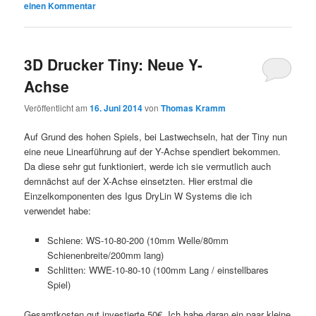
einen Kommentar
3D Drucker Tiny: Neue Y-
Achse
Veröffentlicht am
16. Juni 2014
von
Thomas Kramm
Auf Grund des hohen Spiels, bei Lastwechseln, hat der Tiny nun
eine neue Linearführung auf der Y-Achse spendiert bekommen.
Da diese sehr gut funktioniert, werde ich sie vermutlich auch
demnächst auf der X-Achse einsetzten. Hier erstmal die
Einzelkomponenten des Igus DryLin W Systems die ich
verwendet habe:
Schiene: WS-10-80-200 (10mm Welle/80mm
Schienenbreite/200mm lang)
Schlitten: WWE-10-80-10 (100mm Lang / einstellbares
Spiel)
Gesamtkosten gut investierte 50€. Ich habe daran ein paar kleine