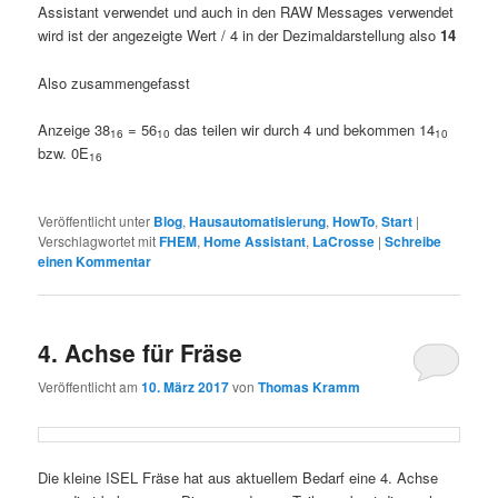
Assistant verwendet und auch in den RAW Messages verwendet
wird ist der angezeigte Wert / 4 in der Dezimaldarstellung also
14
Also zusammengefasst
Anzeige 38
= 56
das teilen wir durch 4 und bekommen 14
16
10
10
bzw. 0E
16
Veröffentlicht unter
Blog
,
Hausautomatisierung
,
HowTo
,
Start
|
Verschlagwortet mit
FHEM
,
Home Assistant
,
LaCrosse
|
Schreibe
einen Kommentar
4. Achse für Fräse
Veröffentlicht am
10. März 2017
von
Thomas Kramm
Die kleine ISEL Fräse hat aus aktuellem Bedarf eine 4. Achse