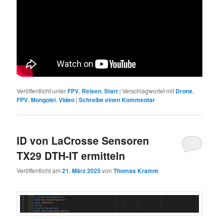
Veröffentlicht unter
FPV
,
Reisen
,
Start
|
Verschlagwortet mit
Drone
,
FPV
,
Mongolei
,
Video
|
Schreibe einen Kommentar
ID von LaCrosse Sensoren
TX29 DTH-IT ermitteln
Veröffentlicht am
21. März 2025
von
Thomas Kramm