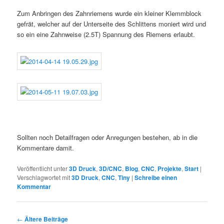
Zum Anbringen des Zahnriemens wurde ein kleiner Klemmblock
gefrät, welcher auf der Unterseite des Schlittens moniert wird und
so ein eine Zahnweise (2.5T) Spannung des Riemens erlaubt.
Sollten noch Detailfragen oder Anregungen bestehen, ab in die
Kommentare damit.
Veröffentlicht unter
3D Druck
,
3D/CNC
,
Blog
,
CNC
,
Projekte
,
Start
|
Verschlagwortet mit
3D Druck
,
CNC
,
Tiny
|
Schreibe einen
Kommentar
Beitragsnavigation
←
Ältere Beiträge