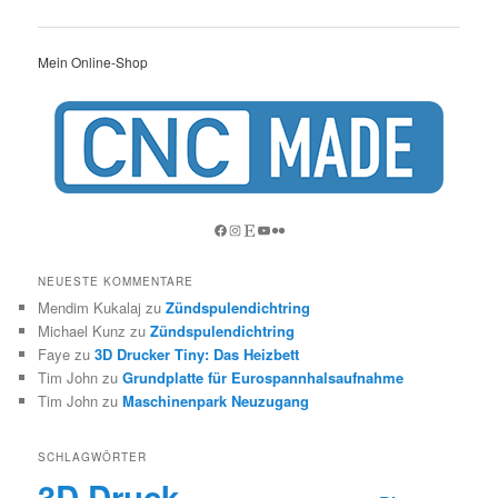
Mein Online-Shop
Facebook
Instagram
Etsy
YouTube
Flickr
NEUESTE KOMMENTARE
Mendim Kukalaj
zu
Zündspulendichtring
Michael Kunz
zu
Zündspulendichtring
Faye
zu
3D Drucker Tiny: Das Heizbett
Tim John
zu
Grundplatte für Eurospannhalsaufnahme
Tim John
zu
Maschinenpark Neuzugang
SCHLAGWÖRTER
3D Druck