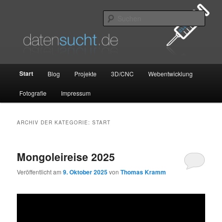
Zum
Zum
primären
sekundären
Such
Inhalt
Inhalt
springen
springen
datensucht.de
Hauptmenü
Start
Blog
Projekte
3D/CNC
Webentwicklung
Fotografie
Impressum
ARCHIV DER KATEGORIE:
START
Mongoleireise 2025
Veröffentlicht am
9. Oktober 2025
von
Thomas Kramm