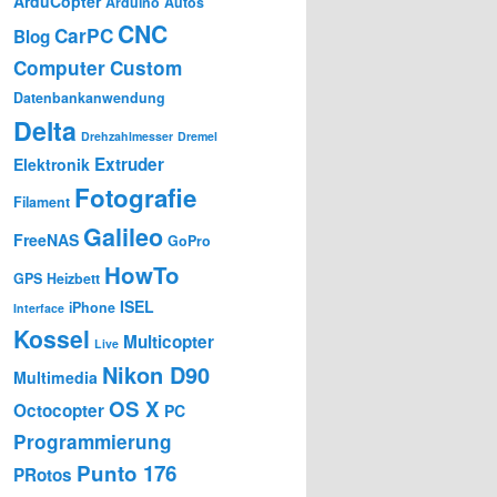
ArduCopter
Arduino
Autos
CNC
CarPC
Blog
Computer
Custom
Datenbankanwendung
Delta
Drehzahlmesser
Dremel
Extruder
Elektronik
Fotografie
Filament
Galileo
FreeNAS
GoPro
HowTo
GPS
Heizbett
ISEL
iPhone
Interface
Kossel
Multicopter
Live
Nikon D90
Multimedia
OS X
Octocopter
PC
Programmierung
Punto 176
PRotos