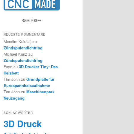
Facebook
Instagram
Etsy
YouTube
Flickr
NEUESTE KOMMENTARE
Mendim Kukalaj
zu
Zündspulendichtring
Michael Kunz
zu
Zündspulendichtring
Faye
zu
3D Drucker Tiny: Das
Heizbett
Tim John
zu
Grundplatte für
Eurospannhalsaufnahme
Tim John
zu
Maschinenpark
Neuzugang
SCHLAGWÖRTER
3D Druck