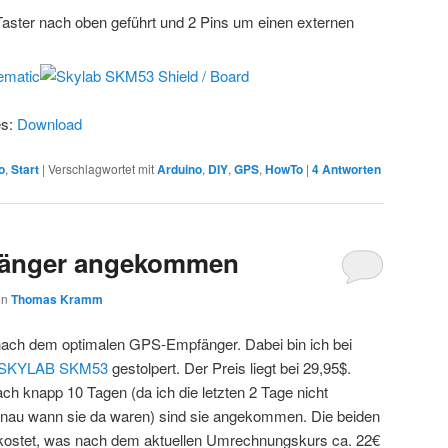
aster nach oben geführt und 2 Pins um einen externen
es:
Download
o
,
Start
|
Verschlagwortet mit
Arduino
,
DIY
,
GPS
,
HowTo
|
4
Antworten
änger angekommen
on
Thomas Kramm
e nach dem optimalen GPS-Empfänger. Dabei bin ich bei
SKYLAB SKM53
gestolpert. Der Preis liegt bei 29,95$.
ach knapp 10 Tagen (da ich die letzten 2 Tage nicht
genau wann sie da waren) sind sie angekommen. Die beiden
ekostet, was nach dem aktuellen Umrechnungskurs ca. 22€