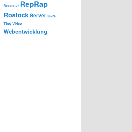
RepRap
Reparatur
Rostock
Server
Slic3r
Tiny
Video
Webentwicklung