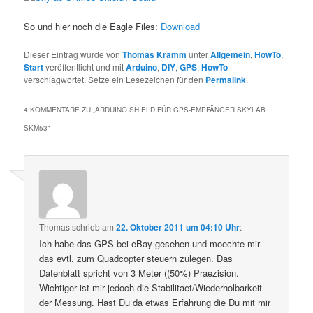
So und hier noch die Eagle Files:
Download
Dieser Eintrag wurde von
Thomas Kramm
unter
Allgemein
,
HowTo
,
Start
veröffentlicht und mit
Arduino
,
DIY
,
GPS
,
HowTo
verschlagwortet. Setze ein Lesezeichen für den
Permalink
.
4 KOMMENTARE ZU „
ARDUINO SHIELD FÜR GPS-EMPFÄNGER SKYLAB
SKM53
“
Thomas
schrieb
am
22. Oktober 2011 um 04:10 Uhr
:
Ich habe das GPS bei eBay gesehen und moechte mir
das evtl. zum Quadcopter steuern zulegen. Das
Datenblatt spricht von 3 Meter ((50%) Praezision.
Wichtiger ist mir jedoch die Stabilitaet/Wiederholbarkeit
der Messung. Hast Du da etwas Erfahrung die Du mit mir