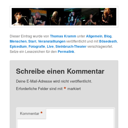
Dieser Eintrag wurde von
Thomas Kramm
unter
Allgemein
,
Blog
,
Menschen
,
Start
,
Veranstalltungen
veröffentlicht und mit
Bösedeath
,
Epicedium
,
Fotografie
,
Live
,
Steinbruch-Theater
verschlagwortet.
Setze ein Lesezeichen für den
Permalink
.
Schreibe einen Kommentar
Deine E-Mail-Adresse wird nicht veröffentlicht.
*
Erforderliche Felder sind mit
markiert
*
Kommentar