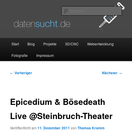
Zum
primären
Such
Inhalt
springen
datensucht.de
Hauptmenü
Start
Blog
Projekte
3D/CNC
Webentwicklung
Fotografie
Impressum
Beitragsnavigation
←
Vorheriger
Nächster
→
Epicedium & Bösedeath
Live @Steinbruch-Theater
Veröffentlicht am
11. Dezember 2011
von
Thomas Kramm