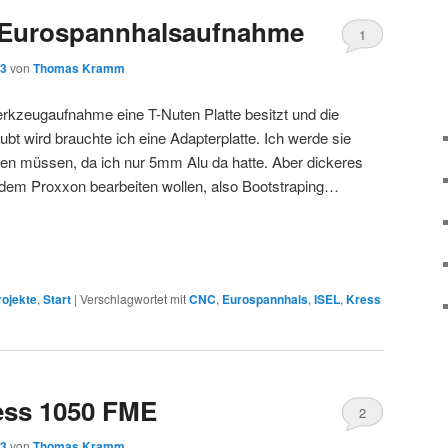
r Eurospannhalsaufnahme
1
13
von
Thomas Kramm
Werkzeugaufnahme eine T-Nuten Platte besitzt und die
t wird brauchte ich eine Adapterplatte. Ich werde sie
sen müssen, da ich nur 5mm Alu da hatte. Aber dickeres
t dem Proxxon bearbeiten wollen, also Bootstraping…
rojekte
,
Start
|
Verschlagwortet mit
CNC
,
Eurospannhals
,
ISEL
,
Kress
ess 1050 FME
2
13
von
Thomas Kramm