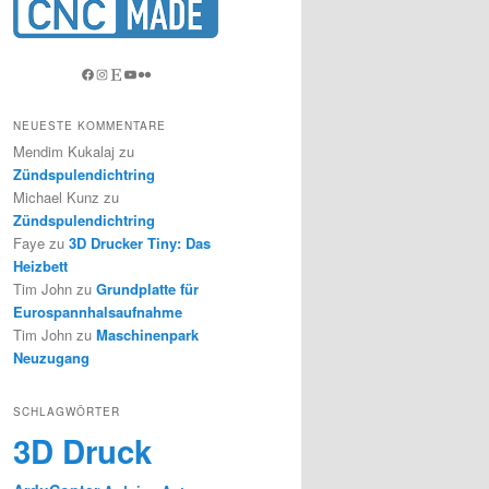
Facebook
Instagram
Etsy
YouTube
Flickr
NEUESTE KOMMENTARE
Mendim Kukalaj
zu
Zündspulendichtring
Michael Kunz
zu
Zündspulendichtring
Faye
zu
3D Drucker Tiny: Das
Heizbett
Tim John
zu
Grundplatte für
Eurospannhalsaufnahme
Tim John
zu
Maschinenpark
Neuzugang
SCHLAGWÖRTER
3D Druck