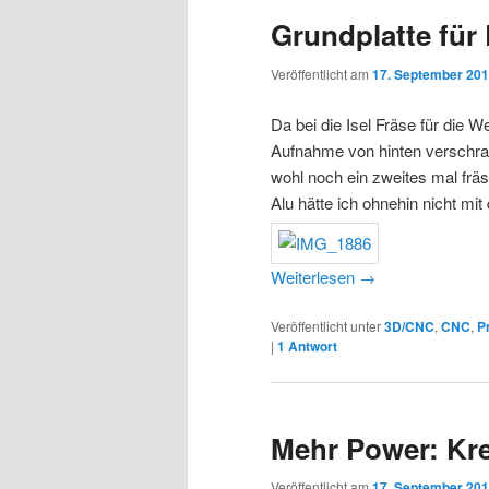
Grundplatte fü
Veröffentlicht am
17. September 20
Da bei die Isel Fräse für die 
Aufnahme von hinten verschraub
wohl noch ein zweites mal frä
Alu hätte ich ohnehin nicht mi
Weiterlesen
→
Veröffentlicht unter
3D/CNC
,
CNC
,
P
|
1
Antwort
Mehr Power: Kr
Veröffentlicht am
17. September 20