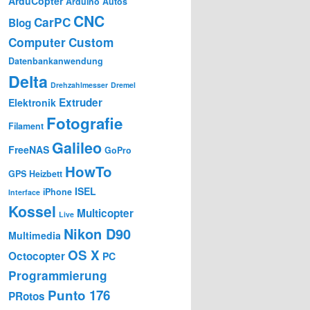
ArduCopter
Arduino
Autos
CNC
CarPC
Blog
Computer
Custom
Datenbankanwendung
Delta
Drehzahlmesser
Dremel
Extruder
Elektronik
Fotografie
Filament
Galileo
FreeNAS
GoPro
HowTo
GPS
Heizbett
ISEL
iPhone
Interface
Kossel
Multicopter
Live
Nikon D90
Multimedia
OS X
Octocopter
PC
Programmierung
Punto 176
PRotos