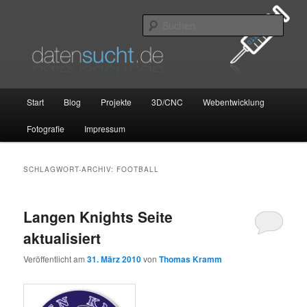
Zum
Zum
primären
sekundären
Such
Inhalt
Inhalt
springen
springen
datensucht.de
Hauptmenü
Start
Blog
Projekte
3D/CNC
Webentwicklung
Fotografie
Impressum
SCHLAGWORT-ARCHIV:
FOOTBALL
Langen Knights Seite
aktualisiert
Veröffentlicht am
31. März 2010
von
Thomas Kramm