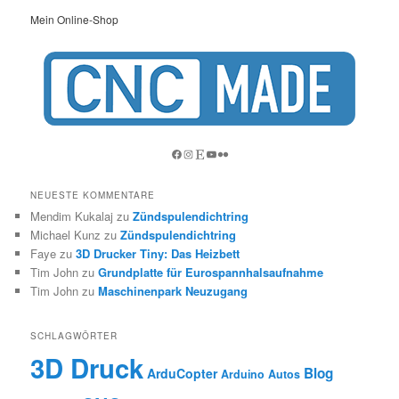
Mein Online-Shop
Facebook
Instagram
Etsy
YouTube
Flickr
NEUESTE KOMMENTARE
Mendim Kukalaj
zu
Zündspulendichtring
Michael Kunz
zu
Zündspulendichtring
Faye
zu
3D Drucker Tiny: Das Heizbett
Tim John
zu
Grundplatte für Eurospannhalsaufnahme
Tim John
zu
Maschinenpark Neuzugang
SCHLAGWÖRTER
3D Druck
Blog
ArduCopter
Arduino
Autos