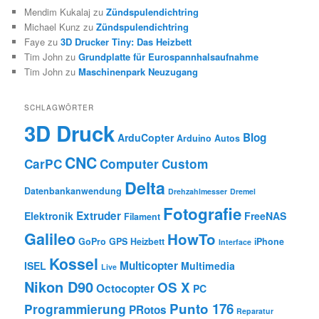
Mendim Kukalaj
zu
Zündspulendichtring
Michael Kunz
zu
Zündspulendichtring
Faye
zu
3D Drucker Tiny: Das Heizbett
Tim John
zu
Grundplatte für Eurospannhalsaufnahme
Tim John
zu
Maschinenpark Neuzugang
SCHLAGWÖRTER
3D Druck
Blog
ArduCopter
Arduino
Autos
CNC
CarPC
Computer
Custom
Delta
Datenbankanwendung
Drehzahlmesser
Dremel
Fotografie
Extruder
Elektronik
FreeNAS
Filament
Galileo
HowTo
GoPro
GPS
Heizbett
iPhone
Interface
Kossel
Multicopter
ISEL
Multimedia
Live
Nikon D90
OS X
Octocopter
PC
Punto 176
Programmierung
PRotos
Reparatur