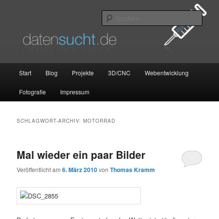
Zum
Zum
primären
sekundären
Such
Inhalt
Inhalt
springen
springen
datensucht.de
Hauptmenü
Start
Blog
Projekte
3D/CNC
Webentwicklung
Fotografie
Impressum
SCHLAGWORT-ARCHIV:
MOTORRAD
Mal wieder ein paar Bilder
Veröffentlicht am
6. März 2010
von
Thomas Kramm