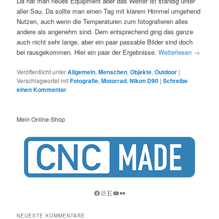
Da hat man neues Equipment aber das Wetter ist ständig unter
aller Sau. Da sollte man einen Tag mit klarem Himmel umgehend
Nutzen, auch wenn die Temperaturen zum fotografieren alles
andere als angenehm sind. Dem entsprechend ging das ganze
auch nicht sehr lange, aber ein paar passable Bilder sind doch
bei rausgekommen. Hier ein paar der Ergebnisse.
Weiterlesen
→
Veröffentlicht unter
Allgemein
,
Menschen
,
Objekte
,
Outdoor
|
Verschlagwortet mit
Fotografie
,
Motorrad
,
Nikon D90
|
Schreibe
einen Kommentar
Mein Online-Shop
Facebook
Instagram
Etsy
YouTube
Flickr
NEUESTE KOMMENTARE