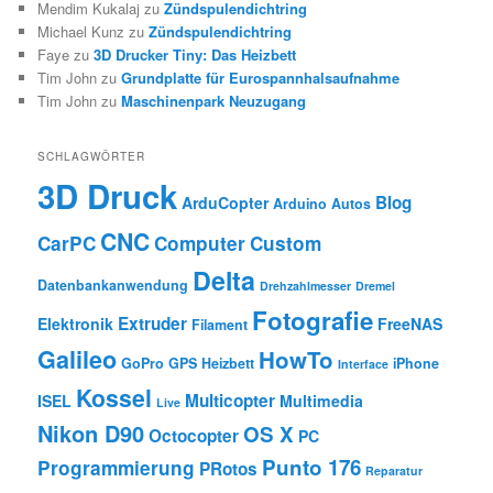
Mendim Kukalaj
zu
Zündspulendichtring
Michael Kunz
zu
Zündspulendichtring
Faye
zu
3D Drucker Tiny: Das Heizbett
Tim John
zu
Grundplatte für Eurospannhalsaufnahme
Tim John
zu
Maschinenpark Neuzugang
SCHLAGWÖRTER
3D Druck
Blog
ArduCopter
Arduino
Autos
CNC
CarPC
Computer
Custom
Delta
Datenbankanwendung
Drehzahlmesser
Dremel
Fotografie
Extruder
Elektronik
FreeNAS
Filament
Galileo
HowTo
GoPro
GPS
Heizbett
iPhone
Interface
Kossel
Multicopter
ISEL
Multimedia
Live
Nikon D90
OS X
Octocopter
PC
Punto 176
Programmierung
PRotos
Reparatur