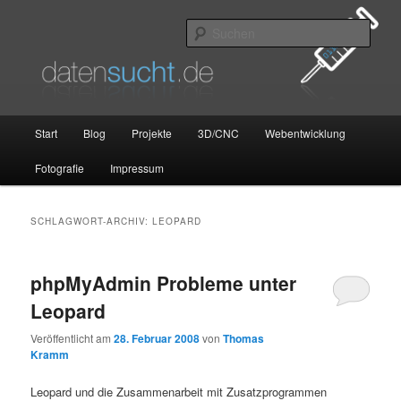
Zum
Zum
primären
sekundären
Such
Inhalt
Inhalt
springen
springen
datensucht.de
Hauptmenü
Start
Blog
Projekte
3D/CNC
Webentwicklung
Fotografie
Impressum
SCHLAGWORT-ARCHIV:
LEOPARD
phpMyAdmin Probleme unter
Leopard
Veröffentlicht am
28. Februar 2008
von
Thomas
Kramm
Leopard und die Zusammenarbeit mit Zusatzprogrammen