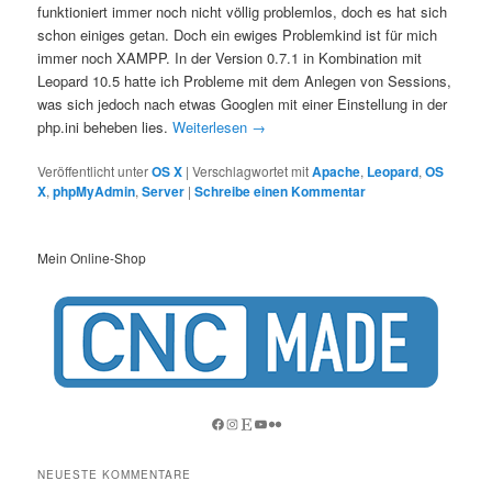
funktioniert immer noch nicht völlig problemlos, doch es hat sich
schon einiges getan. Doch ein ewiges Problemkind ist für mich
immer noch XAMPP. In der Version 0.7.1 in Kombination mit
Leopard 10.5 hatte ich Probleme mit dem Anlegen von Sessions,
was sich jedoch nach etwas Googlen mit einer Einstellung in der
php.ini beheben lies.
Weiterlesen
→
Veröffentlicht unter
OS X
|
Verschlagwortet mit
Apache
,
Leopard
,
OS
X
,
phpMyAdmin
,
Server
|
Schreibe einen Kommentar
Mein Online-Shop
Facebook
Instagram
Etsy
YouTube
Flickr
NEUESTE KOMMENTARE