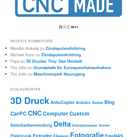
Facebook
Instagram
Etsy
YouTube
Flickr
NEUESTE KOMMENTARE
Mendim Kukalaj
zu
Zündspulendichtring
Michael Kunz
zu
Zündspulendichtring
Faye
zu
3D Drucker Tiny: Das Heizbett
Tim John
zu
Grundplatte für Eurospannhalsaufnahme
Tim John
zu
Maschinenpark Neuzugang
SCHLAGWÖRTER
3D Druck
Blog
ArduCopter
Arduino
Autos
CNC
CarPC
Computer
Custom
Delta
Datenbankanwendung
Drehzahlmesser
Dremel
Fotografie
Extruder
Elektronik
FreeNAS
Filament