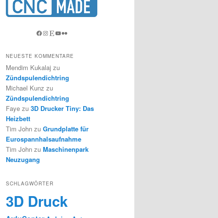
Facebook
Instagram
Etsy
YouTube
Flickr
NEUESTE KOMMENTARE
Mendim Kukalaj
zu
Zündspulendichtring
Michael Kunz
zu
Zündspulendichtring
Faye
zu
3D Drucker Tiny: Das
Heizbett
Tim John
zu
Grundplatte für
Eurospannhalsaufnahme
Tim John
zu
Maschinenpark
Neuzugang
SCHLAGWÖRTER
3D Druck