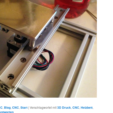
NC
,
Blog
,
CNC
,
Start
|
Verschlagwortet mit
3D Druck
,
CNC
,
Heizbett
,
ntworten