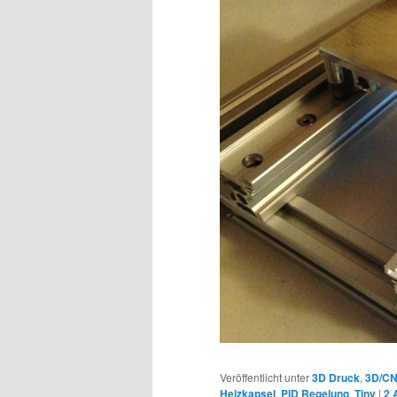
Veröffentlicht unter
3D Druck
,
3D/C
Heizkapsel
,
PID Regelung
,
Tiny
|
2
A