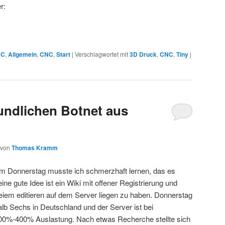
r:
NC
,
Allgemein
,
CNC
,
Start
|
Verschlagwortet mit
3D Druck
,
CNC
,
Tiny
|
undlichen Botnet aus
von
Thomas Kramm
m Donnerstag musste ich schmerzhaft lernen, das es
eine gute Idee ist ein Wiki mit offener Registrierung und
reiem editieren auf dem Server liegen zu haben. Donnerstag
alb Sechs in Deutschland und der Server ist bei
00%-400% Auslastung. Nach etwas Recherche stellte sich