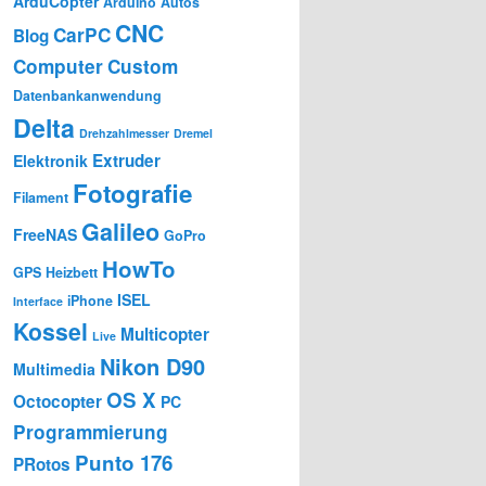
ArduCopter
Arduino
Autos
CNC
CarPC
Blog
Computer
Custom
Datenbankanwendung
Delta
Drehzahlmesser
Dremel
Extruder
Elektronik
Fotografie
Filament
Galileo
FreeNAS
GoPro
HowTo
GPS
Heizbett
ISEL
iPhone
Interface
Kossel
Multicopter
Live
Nikon D90
Multimedia
OS X
Octocopter
PC
Programmierung
Punto 176
PRotos