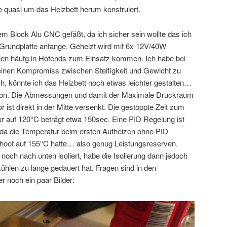
 quasi um das Heizbett herum konstruiert.
m Block Alu CNC gefäßt, da ich sicher sein wollte das ich
n Grundplatte anfange. Geheizt wird mit 6x 12V/40W
chen häufg in Hotends zum Einsatz kommen. Ich habe bei
 einen Kompromiss zwischen Steifigkeit und Gewicht zu
h, könnte ich das Heizbett noch etwas leichter gestalten…
ersion. Die Abmessungen und damit der Maximale Druckraum
ist direkt in der Mitte versenkt. Die gestoppte Zeit zum
 auf 120°C beträgt etwa 150sec. Eine PID Regelung ist
, da die Temperatur beim ersten Aufheizen ohne PID
hoot auf 155°C hatte… also genug Leistungsreserven.
 noch nach unten isoliert, habe die Isolierung dann jedoch
kühlen zu lange gedauert hat. Fragen sind in den
 noch ein paar Bilder: