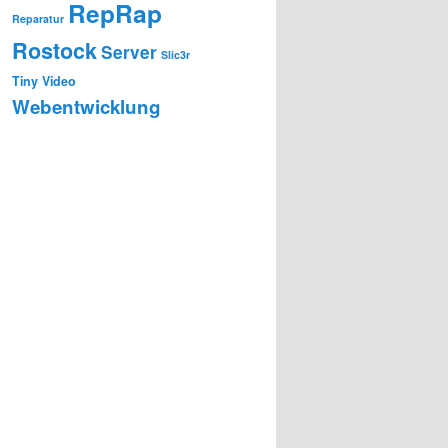
RepRap
Reparatur
Rostock
Server
Slic3r
Tiny
Video
Webentwicklung