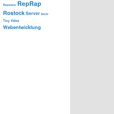
RepRap
Reparatur
Rostock
Server
Slic3r
Tiny
Video
Webentwicklung