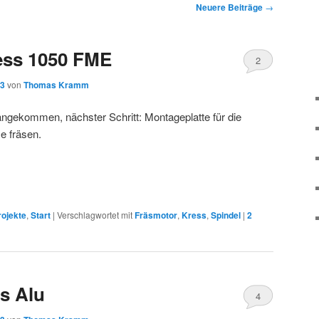
Neuere Beiträge
→
ess 1050 FME
2
13
von
Thomas Kramm
angekommen, nächster Schritt: Montageplatte für die
 fräsen.
rojekte
,
Start
|
Verschlagwortet mit
Fräsmotor
,
Kress
,
Spindel
|
2
s Alu
4