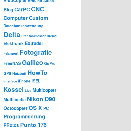
ArduCopter
Arduino
Autos
CNC
CarPC
Blog
Computer
Custom
Datenbankanwendung
Delta
Drehzahlmesser
Dremel
Extruder
Elektronik
Fotografie
Filament
Galileo
FreeNAS
GoPro
HowTo
GPS
Heizbett
ISEL
iPhone
Interface
Kossel
Multicopter
Live
Nikon D90
Multimedia
OS X
Octocopter
PC
Programmierung
Punto 176
PRotos