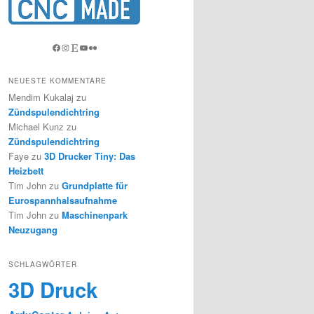
Facebook
Instagram
Etsy
YouTube
Flickr
NEUESTE KOMMENTARE
Mendim Kukalaj
zu
Zündspulendichtring
Michael Kunz
zu
Zündspulendichtring
Faye
zu
3D Drucker Tiny: Das
Heizbett
Tim John
zu
Grundplatte für
Eurospannhalsaufnahme
Tim John
zu
Maschinenpark
Neuzugang
SCHLAGWÖRTER
3D Druck