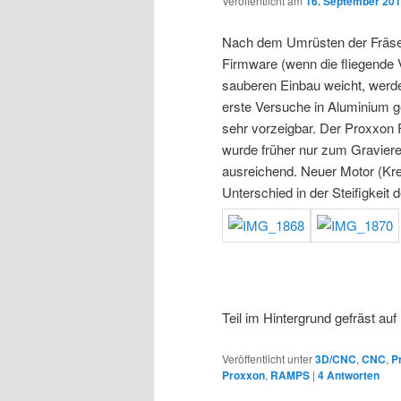
Veröffentlicht am
16. September 20
Nach dem Umrüsten der Fräse
Firmware (wenn die fliegende
sauberen Einbau weicht, werde
erste Versuche in Aluminium 
sehr vorzeigbar. Der Proxxon 
wurde früher nur zum Graviere
ausreichend. Neuer Motor (Kre
Unterschied in der Steifigkeit d
Teil im Hintergrund gefräst a
Veröffentlicht unter
3D/CNC
,
CNC
,
P
Proxxon
,
RAMPS
|
4
Antworten