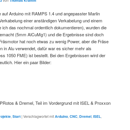
13
von
Thomas Kramm
 auf Arduino mit RAMPS 1.4 und angepasster Marlin
 Verkabelung einer anständigen Verkabelung und einem
 ich das nochmal ordentlich dokumentieren), wurden die
gemacht (5mm AlCuMg1) und die Ergebnisse sind doch
Fräsmotor hat noch etwas zu wenig Power, aber die Fräse
n in Alu verwendet, dafür war es sicher mehr als
ss 1050 FME) ist bestellt. Bei den Ergebnissen wird der
eutlich. Hier ein paar Bilder:
uf PRotos & Dremel, Teil im Vordergrund mit ISEL & Proxxon
rojekte
,
Start
|
Verschlagwortet mit
Arduino
,
CNC
,
Dremel
,
ISEL
,