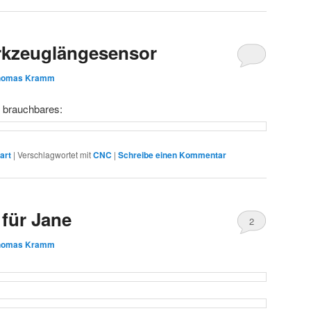
kzeuglängesensor
homas Kramm
 brauchbares:
art
|
Verschlagwortet mit
CNC
|
Schreibe einen Kommentar
für Jane
2
homas Kramm