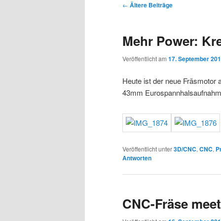
Beitragsnavigation
←
Ältere Beiträge
Mehr Power: Kr
Veröffentlicht am
17. September 20
Heute ist der neue Fräsmotor 
43mm Eurospannhalsaufnahme
Veröffentlicht unter
3D/CNC
,
CNC
,
P
Antworten
CNC-Fräse meet