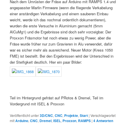
Nach dem Umrüsten der Fräse auf Arduino mit RAMPS 1.4 und
angepasster Marlin Firmware (wenn die fliegende Verkabelung
einer anständigen Verkabelung und einem sauberen Einbau
weicht, werde ich das nochmal ordentlich dokumentieren),
wurden die erste Versuche in Aluminium gemacht (5mm
AlCuMg1) und die Ergebnisse sind doch sehr vorzeigbar. Der
Proxxon Fräsmotor hat noch etwas zu wenig Power, aber die
Fräse wurde früher nur zum Gravieren in Alu verwendet, dafür
war es sicher mehr als ausreichend. Neuer Motor (Kress 1050
FME) ist bestellt. Bei den Ergebnissen wird der Unterschied in
der Steifigkeit deutlich. Hier ein paar Bilder:
Teil im Hintergrund gefräst auf PRotos & Dremel, Teil im
Vordergrund mit ISEL & Proxxon
Veröffentlicht unter
3D/CNC
,
CNC
,
Projekte
,
Start
|
Verschlagwortet
mit
Arduino
,
CNC
,
Dremel
,
ISEL
,
Proxxon
,
RAMPS
|
4
Antworten