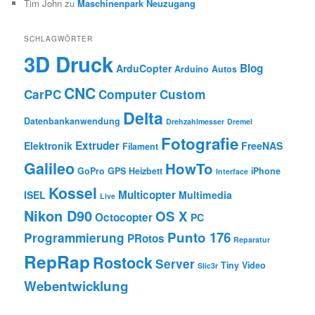
Tim John
zu
Maschinenpark Neuzugang
SCHLAGWÖRTER
3D Druck
Blog
ArduCopter
Arduino
Autos
CNC
CarPC
Computer
Custom
Delta
Datenbankanwendung
Drehzahlmesser
Dremel
Fotografie
Extruder
Elektronik
FreeNAS
Filament
Galileo
HowTo
GoPro
GPS
Heizbett
iPhone
Interface
Kossel
Multicopter
ISEL
Multimedia
Live
Nikon D90
OS X
Octocopter
PC
Punto 176
Programmierung
PRotos
Reparatur
RepRap
Rostock
Server
Tiny
Video
Slic3r
Webentwicklung