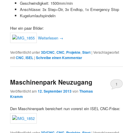
Geschwindigkeit: 1500mm/min
Anschlüsse: 3x Step+Dir, 3x Endtop, 1x Emergency Stop
Kugelumlaufspindeln
Hier ein paar Bilder:
Weiterlesen
→
Veröffentlicht unter
3D/CNC
,
CNC
,
Projekte
,
Start
|
Verschlagwortet
mit
CNC
,
ISEL
|
Schreibe einen Kommentar
Maschinenpark Neuzugang
1
Veröffentlicht am
12. September 2013
von
Thomas
Kramm
Den Maschinenpark bereichert nun vorerst ein ISEL CNC-Fräse:
Veröffentlicht unter
3D/CNC
,
CNC
,
Projekte
,
Start
|
Verschlagwortet