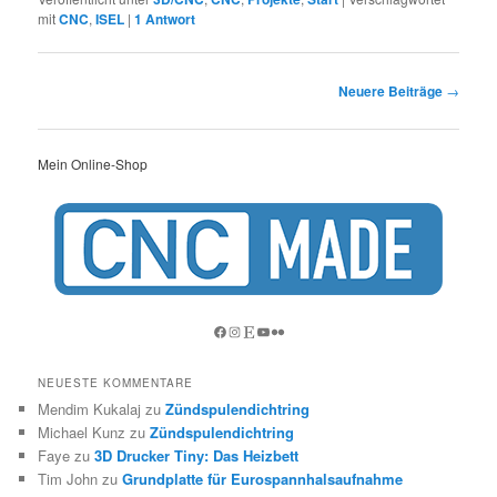
mit
CNC
,
ISEL
|
1
Antwort
Beitragsnavigation
Neuere Beiträge
→
Mein Online-Shop
Facebook
Instagram
Etsy
YouTube
Flickr
NEUESTE KOMMENTARE
Mendim Kukalaj
zu
Zündspulendichtring
Michael Kunz
zu
Zündspulendichtring
Faye
zu
3D Drucker Tiny: Das Heizbett
Tim John
zu
Grundplatte für Eurospannhalsaufnahme