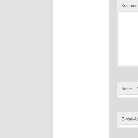
Komment
Name
E-Mail-A