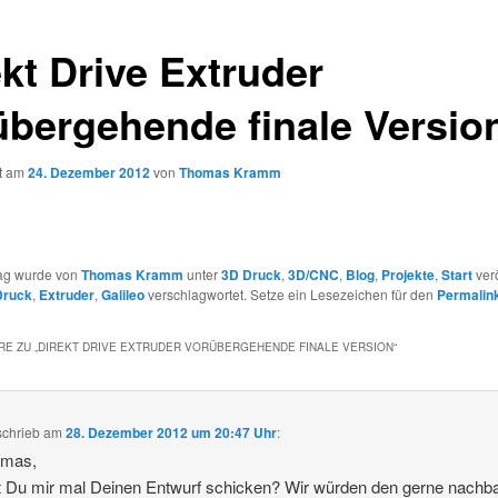
ekt Drive Extruder
übergehende finale Versio
ht am
24. Dezember 2012
von
Thomas Kramm
rag wurde von
Thomas Kramm
unter
3D Druck
,
3D/CNC
,
Blog
,
Projekte
,
Start
verö
Druck
,
Extruder
,
Galileo
verschlagwortet. Setze ein Lesezeichen für den
Permalin
E ZU „
DIREKT DRIVE EXTRUDER VORÜBERGEHENDE FINALE VERSION
“
schrieb
am
28. Dezember 2012 um 20:47 Uhr
:
omas,
 Du mir mal Deinen Entwurf schicken? Wir würden den gerne nachb