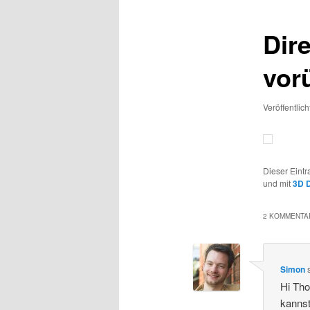
Dir
vor
Veröffentlic
Dieser Eint
und mit
3D 
2 KOMMENTAR
Simon
Hi Th
kannst