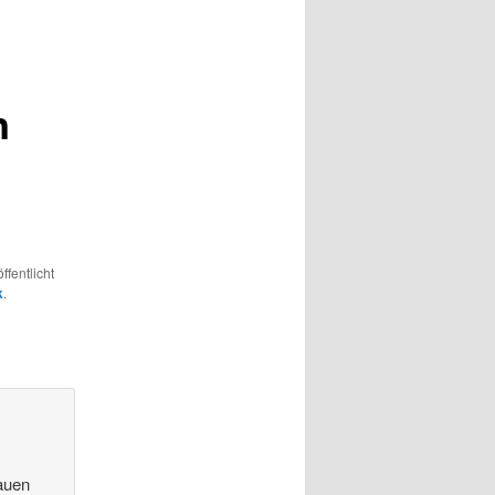
n
ffentlicht
k
.
auen